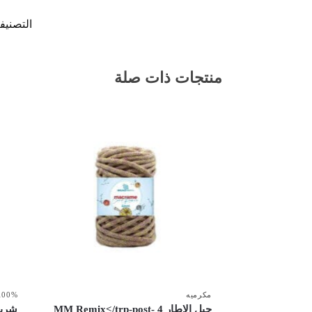
التصنيف
منتجات ذات صلة
مكرميه
100% قطن معاد تدويره 0
حبل الإطار 4 MM Remix</trp-post-