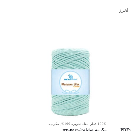
الخرز
100% قطن معاد تدويره 100%
,
مكرميه
PDF</
مكرمة ضئيلة</trp-post-