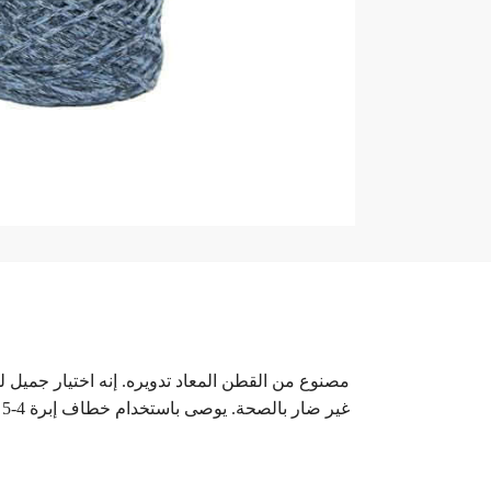
غير ضار بالصحة. يوصى باستخدام خطاف إبرة 4-5 مم. تقدم لك Beadyarn في مجموعة الألوان الخاصة مجموعة متنوعة من خيارات الألوان. يوم حياكة سعيد مقدماً!