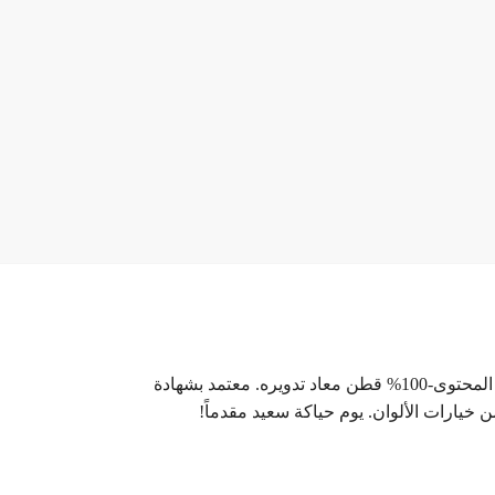
مصنوع من القطن المعاد تدويره. إنه اختيار جميل لمشاريع الحياكة اليدوية المكرمية. يوجد تقريباً 250 غرام/ 200 متر طولاً. المحتوى-100% قطن معاد تدويره. معتمد بشهادة