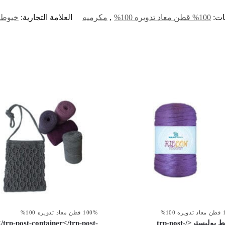
ات:
100% قطن معاد تدويره 100%
,
مكرميه
العلامة التجارية:
خيوط 
10%
100% قطن معاد تدويره 100%
شريط بوليستر</trp-post-
trp-post-container</trp-post-