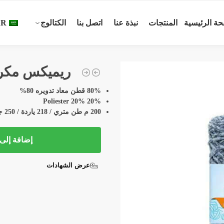
ة الرئيسية
المنتجات
نبذة عنا
اتصل بنا
الكتالوج
AR
ريميكس مكر
80% قطن معاد تدويره 80%
20% Poliester 20%
200 م طن متري / 218 ياردة / 250 جرام
إضافة إلى 
عرض الشهادات