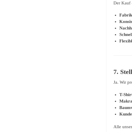
Der Kauf d
Fabrik
Konsis
Nachha
Schnel
Flexib
7. Ste
Ja. Wir p
T-Shir
Makra
Baumw
Kunden
Alle unse