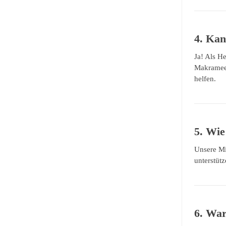
4. Kan
Ja! Als He
Makramee-
helfen.
5. Wie
Unsere Mi
unterstüt
6. War