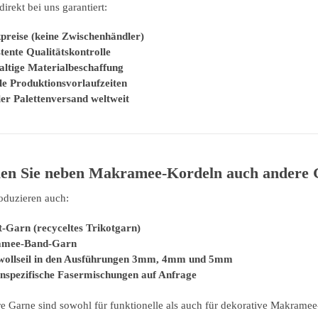
irekt bei uns garantiert:
preise (keine Zwischenhändler)
tente Qualitätskontrolle
ltige Materialbeschaffung
le Produktionsvorlaufzeiten
ler Palettenversand weltweit
llen Sie neben Makramee-Kordeln auch andere 
roduzieren auch:
t-Garn (recyceltes Trikotgarn)
mee-Band-Garn
ollseil in den Ausführungen 3mm, 4mm und 5mm
spezifische Fasermischungen auf Anfrage
re Garne sind sowohl für funktionelle als auch für dekorative Makram