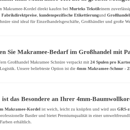
n Makramee-Kordel direkt kaufen bei
Murteks Tekstil
einem zuverlässi
n
Fabrikdirektpreise
,
kundenspezifische Etikettierung
und
Großhandels
hnüre sind ideal für Einzelhandelsgeschäfte, Großhändler und große We
ten Sie Makramee-Bedarf im Großhandel mit P
iefern Großhandel Makramee Schnüre verpackt mit
24 Spulen pro Karto
 Logistik. Unsere beliebteste Option ist die
4mm Makramee-Schnur - 2
 ist das Besondere an Ihrer 4mm-Baumwollko
m Makramee-Kordel
ist weich, leicht zu knüpfen und wird aus
GRS-ze
professionelle Bastler und bietet Premiumqualität in einer umweltfreund
Farben erhältlich.