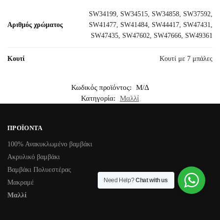
SW34199, SW34515, SW34858, SW37592,
Αριθμός χρώματος
SW41477, SW41484, SW44417, SW47431,
SW47435, SW47602, SW47666, SW49361
Κουτί
Κουτί με 7 μπάλες
Κωδικός προϊόντος:
Μ/Δ
Κατηγορία:
Μαλλί
ΠΡΟΪΌΝΤΑ
100% Ανακυκλωμένο βαμβάκι
Ακρυλικό βαμβάκι
Βαμβάκι Πολυεστέρας
Need Help?
Chat with us
Μακραμέ
Μαλλί