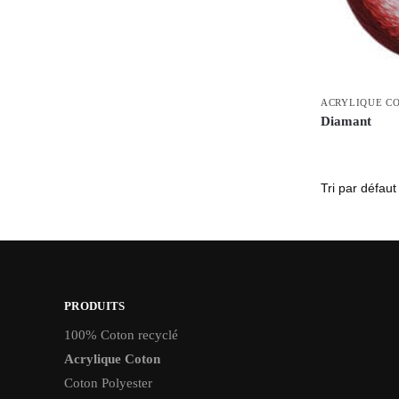
ACRYLIQUE C
Diamant
PRODUITS
100% Coton recyclé
Acrylique Coton
Coton Polyester