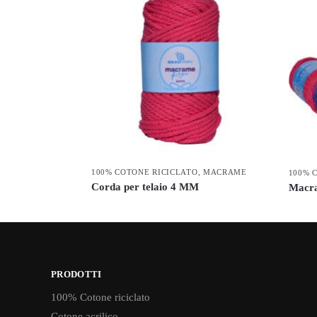
100% COTONE RICICLATO
,
MACRAME
100% 
Corda per telaio 4 MM
Macra
PRODOTTI
100% Cotone riciclato
Cotone acrilico