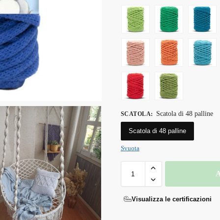
Scatola di 48 palline
SCATOLA
:
Scatola di 48 palline
Svuota
A
Visualizza le certificazioni