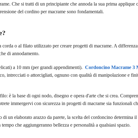
ame. Che si tratti di un principiante che annoda la sua prima applique o 
omprensione del cordino per macrame sono fondamentali.
e?
alla corda o al filato utilizzato per creare progetti di macrame. A differe
niche di annodamento.
elicati) a 10 mm (per grandi appendimenti).
Cordoncino Macrame 3
o, intrecciati o attorcigliati, ognuno con qualità di manipolazione e fini
filo: è la base di ogni nodo, disegno e opera d'arte che si crea. Compren
otrete immergervi con sicurezza in progetti di macrame sia funzionali ch
di un elaborato arazzo da parete, la scelta del cordoncino determina il ris
za tempo che aggiungeranno bellezza e personalità a qualsiasi spazio.