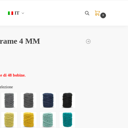
IT
0
Ricerca
crame 4 MM
e di 48 bobine.
elezione